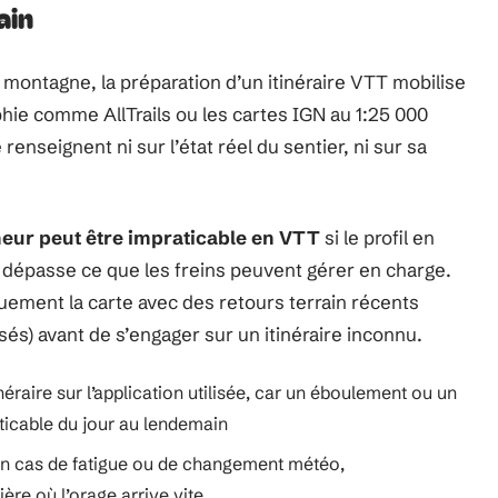
ain
En montagne, la préparation d’un itinéraire VTT mobilise
aphie comme AllTrails ou les cartes IGN au 1:25 000
 renseignent ni sur l’état réel du sentier, ni sur sa
nneur peut être impraticable en VTT
si le profil en
te dépasse ce que les freins peuvent gérer en charge.
ment la carte avec des retours terrain récents
és) avant de s’engager sur un itinéraire inconnu.
inéraire sur l’application utilisée, car un éboulement ou un
ticable du jour au lendemain
s en cas de fatigue ou de changement météo,
ière où l’orage arrive vite