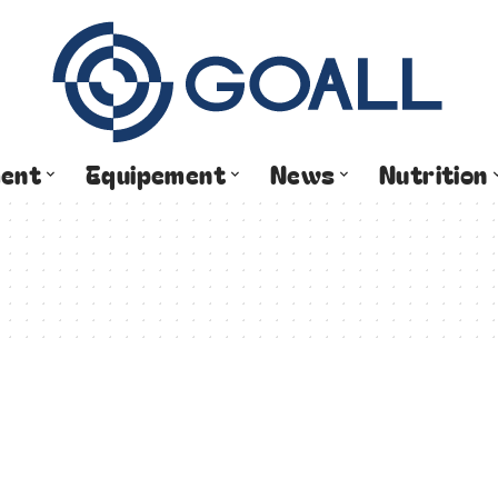
ment
Equipement
News
Nutrition