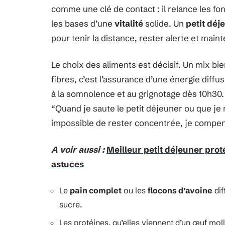
comme une clé de contact : il relance les fo
les bases d’une
vitalité
solide. Un
petit déj
pour tenir la distance, rester alerte et main
Le choix des aliments est décisif. Un mix b
fibres, c’est l’assurance d’une énergie diffu
à la somnolence et au grignotage dès 10h30.
“Quand je saute le petit déjeuner ou que je m
impossible de rester concentrée, je compen
A voir aussi :
Meilleur petit déjeuner pro
astuces
Le
pain complet
ou les
flocons d’avoine
dif
sucre.
Les protéines, qu’elles viennent d’un œuf mol