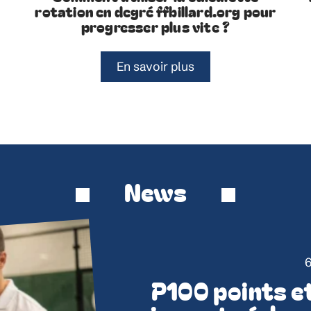
rotation en degré ffbillard.org pour
progresser plus vite ?
En savoir plus
News
6
P100 points et