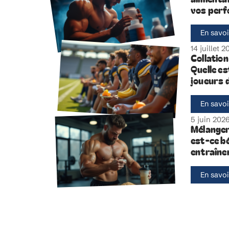
vos perf
En savoi
14 juillet 
Collatio
Quelle es
joueurs d
En savoi
5 juin 202
Mélanger 
est-ce b
entraîne
En savoi