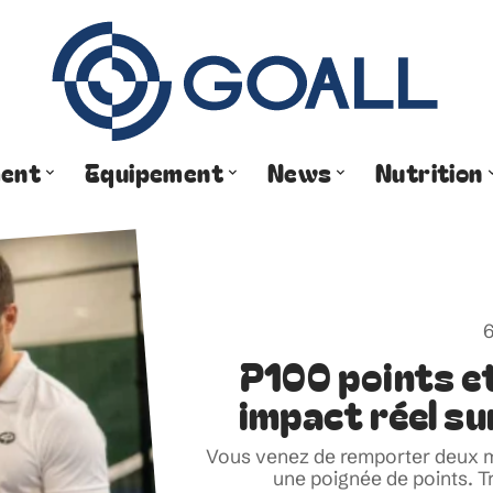
ment
Equipement
News
Nutrition
6
P100 points et
impact réel su
Vous venez de remporter deux m
une poignée de points. Tr