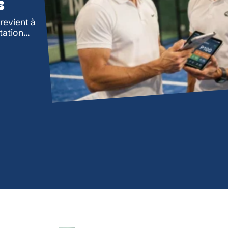
s
revient à
tation
…