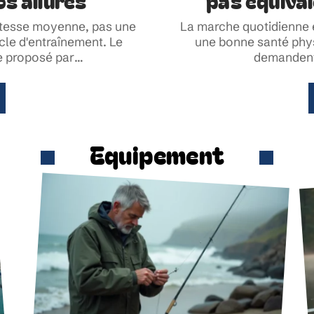
os allures
pas équiva
itesse moyenne, pas une
La marche quotidienne e
ycle d'entraînement. Le
une bonne santé phy
e proposé par
…
demandent 
Equipement