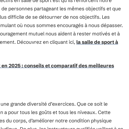
ctifs en salle de sport est qu’ils renforcent notre
de personnes partageant les mêmes objectifs et que
us difficile de se détourner de nos objectifs. Les
stimulant où nous sommes encouragés à nous dépasser.
ncouragement mutuel nous aident à rester motivés et à
ement. Découvrez en cliquant ici,
la salle de sport à
t en 2025 : conseils et comparatif des meilleures
t une grande diversité d’exercices. Que ce soit le
 en a pour tous les goûts et tous les niveaux. Cette
ties du corps, d’améliorer notre condition physique
udique. De plus, les instructeurs qualifiés veillent à ce