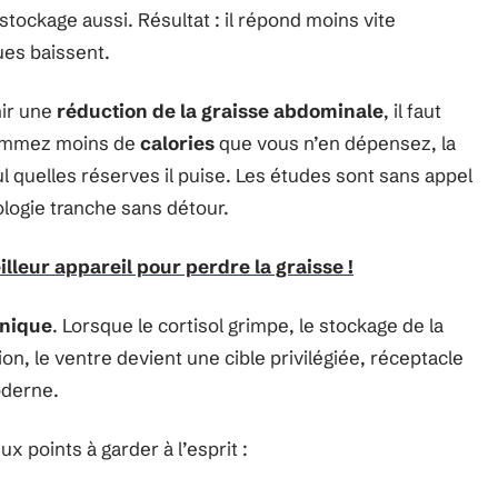
tockage aussi. Résultat : il répond moins vite
ues baissent.
nir une
réduction de la graisse abdominale
, il faut
nsommez moins de
calories
que vous n’en dépensez, la
l quelles réserves il puise. Les études sont sans appel
iologie tranche sans détour.
illeur appareil pour perdre la graisse !
onique
. Lorsque le cortisol grimpe, le stockage de la
on, le ventre devient une cible privilégiée, réceptacle
oderne.
 points à garder à l’esprit :