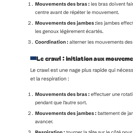
Mouvements des bras :
les bras doivent fai
centre avant de répéter le mouvement.
Mouvements des jambes :
les jambes effec
les genoux légèrement écartés.
Coordination :
alterner les mouvements des b
Le crawl : initiation aux mouvem
Le crawl est une nage plus rapide qui néces
et la respiration :
Mouvements des bras :
effectuer une rotati
pendant que l’autre sort.
Mouvements des jambes :
battement de jamb
avancer.
Respiration :
tourner la tête sur le côté pou