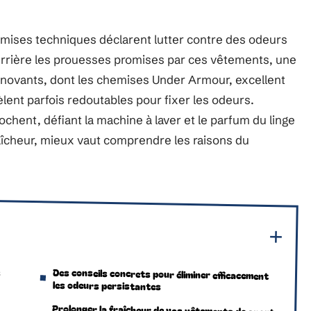
hemises techniques déclarent lutter contre des odeurs
Derrière les prouesses promises par ces vêtements, une
 innovants, dont les chemises Under Armour, excellent
èlent parfois redoutables pour fixer les odeurs.
ochent, défiant la machine à laver et le parfum du linge
aîcheur, mieux vaut comprendre les raisons du
s
Des conseils concrets pour éliminer efficacement
les odeurs persistantes
s
Prolonger la fraîcheur de vos vêtements de sport