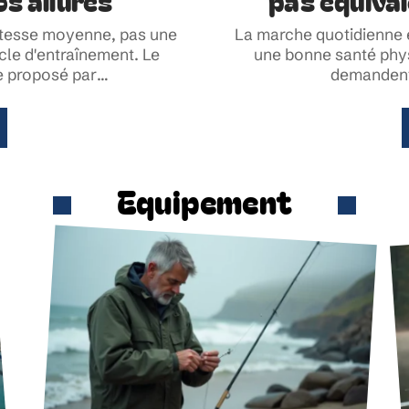
os allures
pas équiva
itesse moyenne, pas une
La marche quotidienne e
ycle d'entraînement. Le
une bonne santé phy
e proposé par
…
demandent 
Equipement