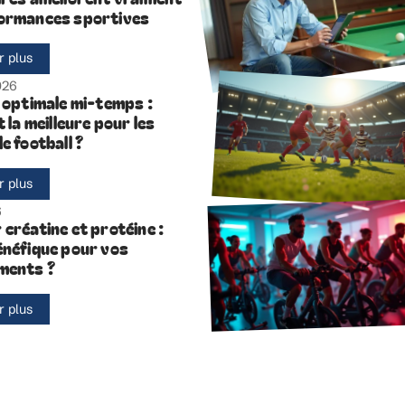
ormances sportives
r plus
2026
n optimale mi-temps :
t la meilleure pour les
e football ?
r plus
6
créatine et protéine :
énéfique pour vos
ments ?
r plus