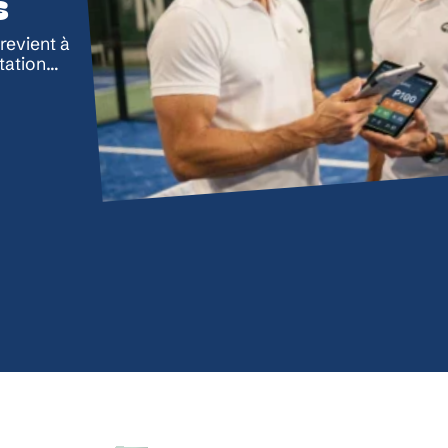
s
revient à
tation
…