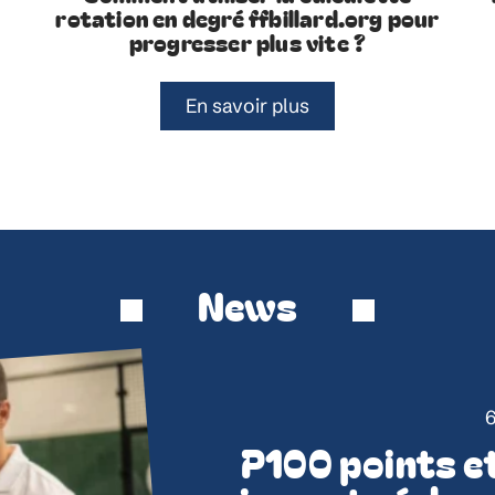
rotation en degré ffbillard.org pour
progresser plus vite ?
En savoir plus
News
6
P100 points et