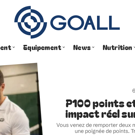
ment
Equipement
News
Nutrition
6
P100 points et
impact réel su
Vous venez de remporter deux m
une poignée de points. Tr