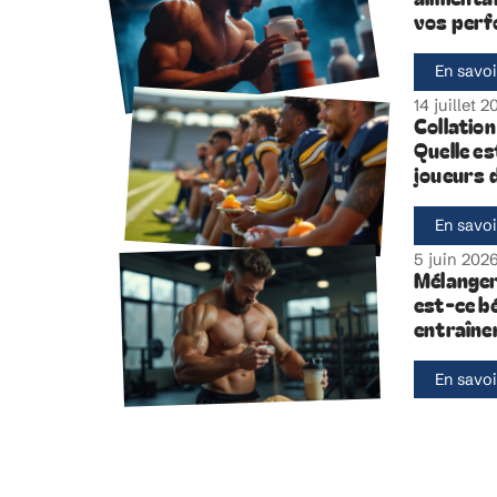
vos perf
En savoi
14 juillet 
Collatio
Quelle es
joueurs d
En savoi
5 juin 202
Mélanger 
est-ce b
entraîne
En savoi