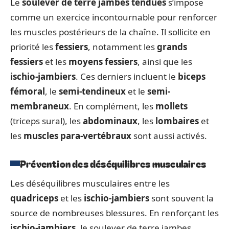
Le
soulever de terre jambes tendues
s’impose
comme un exercice incontournable pour renforcer
les muscles postérieurs de la chaîne. Il sollicite en
priorité les
fessiers
, notamment les
grands
fessiers
et les
moyens fessiers
, ainsi que les
ischio-jambiers
. Ces derniers incluent le
biceps
fémoral
, le
semi-tendineux
et le
semi-
membraneux
. En complément, les
mollets
(triceps sural), les
abdominaux
, les
lombaires
et
les
muscles para-vertébraux
sont aussi activés.
Prévention des déséquilibres musculaires
Les déséquilibres musculaires entre les
quadriceps
et les
ischio-jambiers
sont souvent la
source de nombreuses blessures. En renforçant les
ischio-jambiers
, le soulever de terre jambes